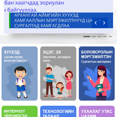
АРХАНГАЙ АЙМГИЙН ХҮҮХЭД
ХАМГААЛЛЫН МЭРГЭЖИЛТНҮҮД ЦАХИМ
СУРГАЛТАД ХАМГАГДЛАА
0
1
2
3
4