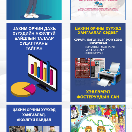
хийх зааварчилгаа
2024-01-21
Эх сур:
ХХЗХ
Facebook-ийн Profile хаягийн тохиргоо
хийх зааварчилгаа
2024-01-10
Эх сур:
ХХЗХ
"ЦАХИМ АЮУЛГҮЙ БАЙДАЛ" АРГА ХЭМЖЭЭ
БОЛЛОО
2023-12-15
Эх сур:
ХХЗХ
Санготой хамтдаа цахим аюулгүй байдлаа
хамгаалъя
2023-12-15
Эх сур:
ХХЗХ
Багшид зориулсан гарын авлага
2023-12-15
Эх сур:
ХХЗХ