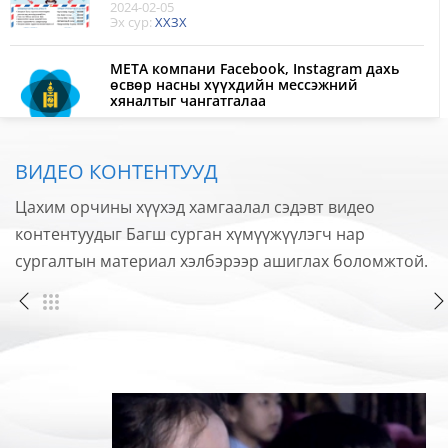
2024-02-05
Эх сур:
ХХЗХ
META компани Facebook, Instagram дахь
өсвөр насны хүүхдийн мессэжний
хяналтыг чангатгалаа
2024-02-01
Эх сур:
ХХЗХ
ВИДЕО КОНТЕНТУУД
Instagram платформ ашиглах зааварчилгаа
2024-01-30
Цахим орчины хүүхэд хамгаалал сэдэвт видео
Эх сур:
ХХЗХ
контентуудыг Багш сурган хүмүүжүүлэгч нар
сургалтын материал хэлбэрээр ашиглах боломжтой.
Instagram-ийн цагийн тохиргоо хийх
зааварчилгаа
2024-01-30
Эх сур:
ХХЗХ
Instagram- Аюулгүйн тохиргоо хийх
зааварчилгаа
2024-01-30
Эх сур:
ХХЗХ