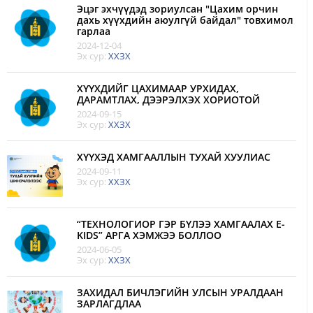
Эцэг эхчүүдэд зориулсан "Цахим орчин
дахь хүүхдийн аюулгүй байдал" товхимол
гарлаа
2024-12-04
Эх сур:
ХХЗХ
ХҮҮХДИЙГ ЦАХИМААР УРХИДАХ,
ДАРАМТЛАХ, ДЭЭРЭЛХЭХ ХОРИОТОЙ
2024-09-15
Эх сур:
ХХЗХ
ХҮҮХЭД ХАМГААЛЛЫН ТУХАЙ ХУУЛИАС
2024-09-11
Эх сур:
ХХЗХ
“ТЕХНОЛОГИОР ГЭР БҮЛЭЭ ХАМГААЛАХ E-
KIDS” АРГА ХЭМЖЭЭ БОЛЛОО
2024-06-05
Эх сур:
ХХЗХ
ЗАХИДАЛ БИЧЛЭГИЙН УЛСЫН УРАЛДААН
ЗАРЛАГДЛАА