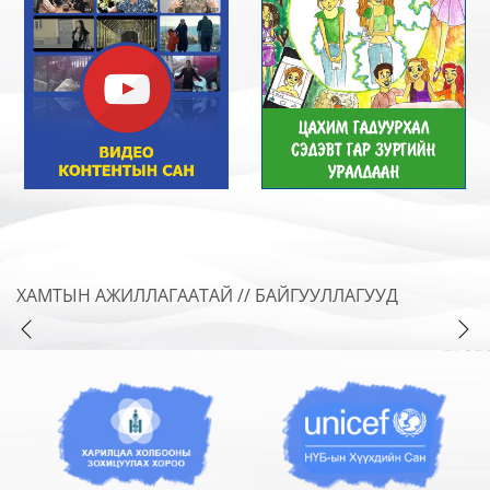
Хүүхдэд зориулан гарын авлага
2023-12-15
Эх сур:
ХХЗХ
Эцэг эх, багш сурган хүмүүжүүлэгчдэд
зориулсан удирдамж
2023-12-15
Эх сур:
ХХЗХ
ХАМТЫН АЖИЛЛАГААТАЙ // БАЙГУУЛЛАГУУД